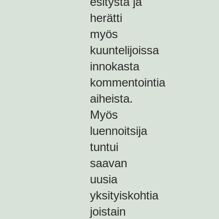
esitystä ja
herätti
myös
kuuntelijoissa
innokasta
kommentointia
aiheista.
Myös
luennoitsija
tuntui
saavan
uusia
yksityiskohtia
joistain