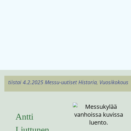
tiistai 4.2.2025
Messu-uutiset
Historia
,
Vuosikokous
Antti
Liuttunen