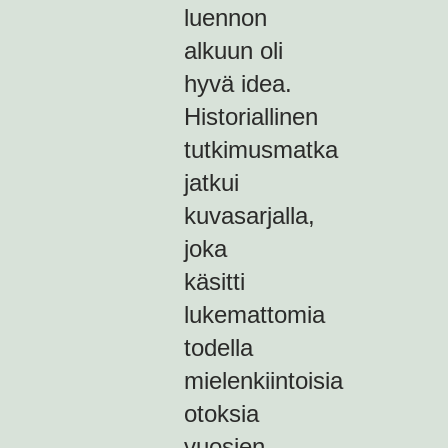
luennon
alkuun oli
hyvä idea.
Historiallinen
tutkimusmatka
jatkui
kuvasarjalla,
joka
käsitti
lukemattomia
todella
mielenkiintoisia
otoksia
vuosien