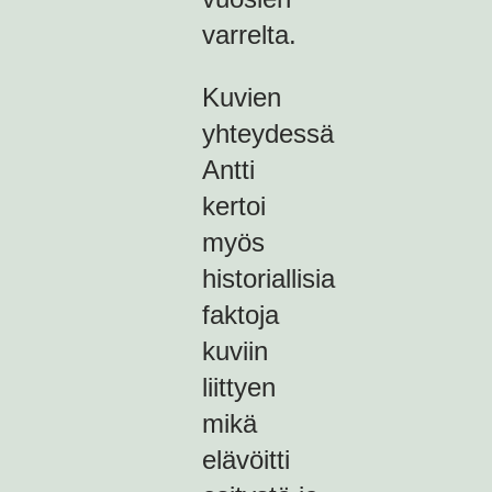
varrelta.
Kuvien
yhteydessä
Antti
kertoi
myös
historiallisia
faktoja
kuviin
liittyen
mikä
elävöitti