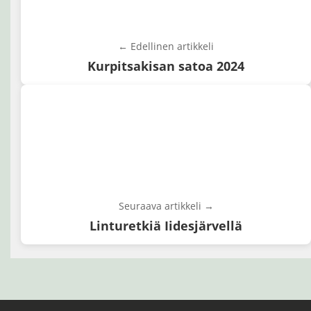
← Edellinen artikkeli
Kurpitsakisan satoa 2024
Seuraava artikkeli →
Linturetkiä Iidesjärvellä