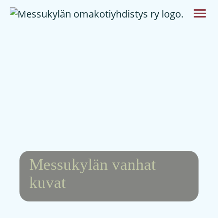
Messukylän vanhat
kuvat