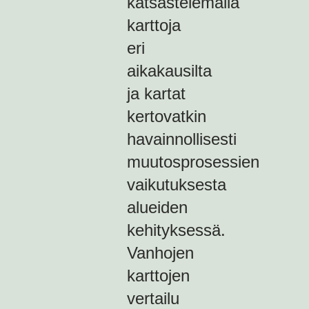
katsastelemalla
karttoja
eri
aikakausilta
ja kartat
kertovatkin
havainnollisesti
muutosprosessien
vaikutuksesta
alueiden
kehityksessä.
Vanhojen
karttojen
vertailu