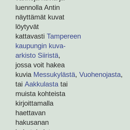
luennolla Antin
näyttämät kuvat
löytyvät
kattavasti
Tampereen
kaupungin kuva-
arkisto Siiristä
,
jossa voit hakea
kuvia
Messukylästä
,
Vuohenojasta
,
tai
Aakkulasta
tai
muista kohteista
kirjoittamalla
haettavan
hakusanan