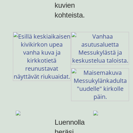
kuvien
kohteista.
Luennolla
heräsi