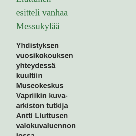
esitteli vanhaa
Messukylää
Yhdistyksen
vuosikokouksen
yhteydessä
kuultiin
Museokeskus
Vapriikin kuva-
arkiston tutkija
Antti Liuttusen
valokuvaluennon
jossa