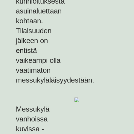
kunnioituksesta
asuinaluettaan
kohtaan.
Tilaisuuden
jälkeen on
entistä
vaikeampi olla
vaatimaton
messukyläläisyydestään.
Messukylä
vanhoissa
kuvissa -