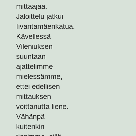
mittaajaa.
Jaloittelu jatkui
Iivantamäenkatua.
Kävellessä
Vileniuksen
suuntaan
ajattelimme
mielessämme,
ettei edellisen
mittauksen
voittanutta liene.
Vähänpä
kuitenkin