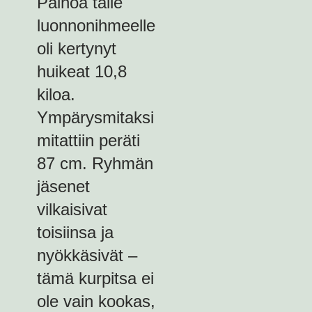
Painoa tälle
luonnonihmeelle
oli kertynyt
huikeat 10,8
kiloa.
Ympärysmitaksi
mitattiin peräti
87 cm. Ryhmän
jäsenet
vilkaisivat
toisiinsa ja
nyökkäsivät –
tämä kurpitsa ei
ole vain kookas,