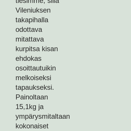
tiesimme, sillä
Vileniuksen
takapihalla
odottava
mitattava
kurpitsa kisan
ehdokas
osoittautuikin
melkoiseksi
tapaukseksi.
Painoltaan
15,1kg ja
ympärysmitaltaan
kokonaiset