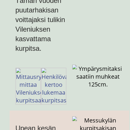
Tämän vuoden
puutarhakisan
voittajaksi tulikin
Vileniuksen
kasvattama
kurpitsa.
Upean kesän