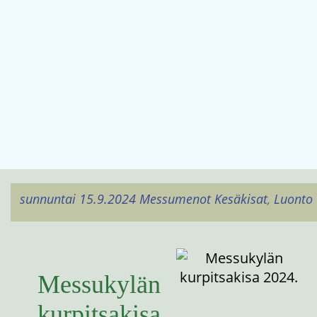
sunnuntai 15.9.2024
Messumenot
Kesäkisat
,
Luonto
Messukylän
kurpitsakisa