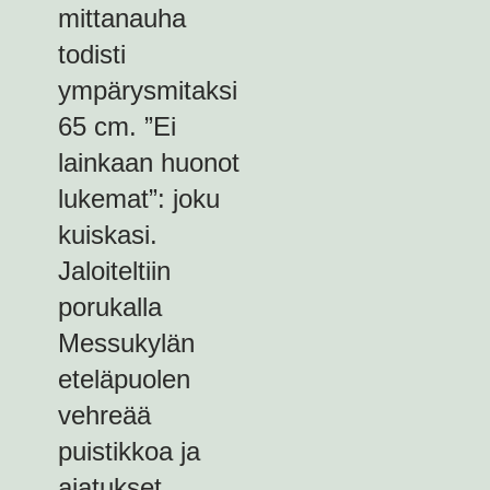
mittanauha
todisti
ympärysmitaksi
65 cm. ”Ei
lainkaan huonot
lukemat”: joku
kuiskasi.
Jaloiteltiin
porukalla
Messukylän
eteläpuolen
vehreää
puistikkoa ja
ajatukset