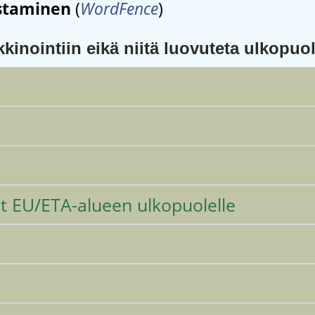
istaminen
(
WordFence
)
inointiin eikä niitä luovuteta ulkopuoli
rot EU/ETA-alueen ulkopuolelle