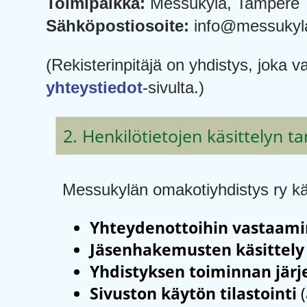
Toimipaikka:
Messukylä, Tampere
Sähköpostiosoite:
info@messukyla
(Rekisterinpitäjä on yhdistys, joka vas
yhteystiedot
-sivulta.)
2. Henkilötietojen käsittelyn ta
Messukylän omakotiyhdistys ry käsi
Yhteydenottoihin vastaam
Jäsenhakemusten käsittely
Yhdistyksen toiminnan jär
Sivuston käytön tilastointi
(