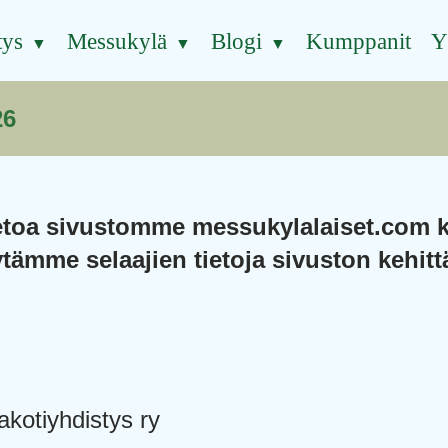
tys
Messukylä
Blogi
Kumppanit
Y
26
ietoa sivustomme messukylalaiset.com ke
tämme selaajien tietoja sivuston kehitt
otiyhdistys ry