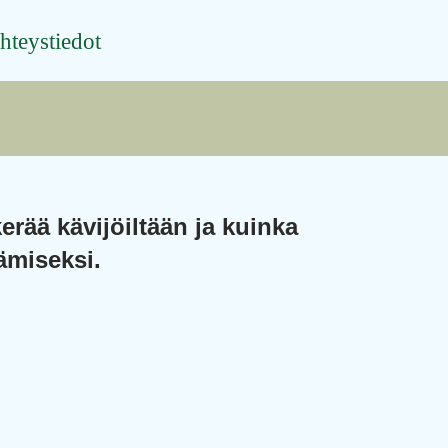
hteystiedot
rää kävijöiltään ja kuinka
ämiseksi.