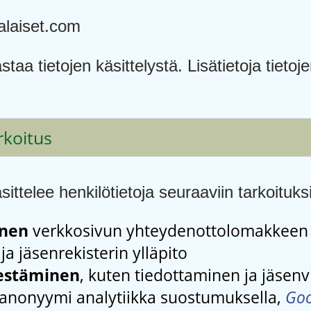
laiset.com
taa tietojen käsittelystä. Lisätietoja tietoje
rkoitus
ttelee henkilötietoja seuraaviin tarkoituksi
inen
verkkosivun yhteydenottolomakkeen 
ja jäsenrekisterin ylläpito
jestäminen
, kuten tiedottaminen ja jäsenv
anonyymi analytiikka suostumuksella,
Goo