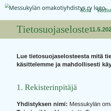
Koti
Yhdis
Tietosuojaseloste
11.5.20
Lue tietosuojaselosteesta mitä t
käsittelemme ja mahdollisesti käy
1. Rekisterinpitäjä
Yhdistyksen nimi:
Messukylän omak