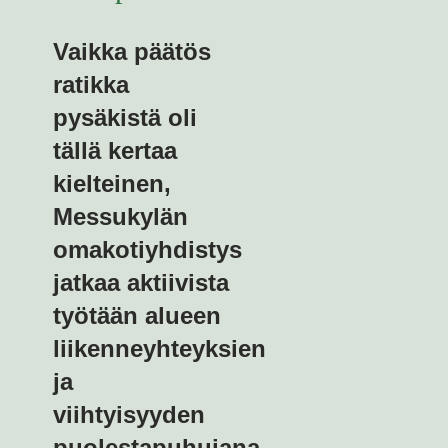
Vaikka päätös
ratikka
pysäkistä oli
tällä kertaa
kielteinen,
Messukylän
omakotiyhdistys
jatkaa aktiivista
työtään alueen
liikenneyhteyksien
ja
viihtyisyyden
puolestapuhujana.