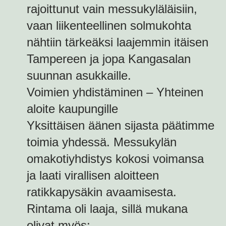
rajoittunut vain messukyläläisiin,
vaan liikenteellinen solmukohta
nähtiin tärkeäksi laajemmin itäisen
Tampereen ja jopa Kangasalan
suunnan asukkaille.
Voimien yhdistäminen – Yhteinen
aloite kaupungille
Yksittäisen äänen sijasta päätimme
toimia yhdessä. Messukylän
omakotiyhdistys kokosi voimansa
ja laati virallisen aloitteen
ratikkapysäkin avaamisesta.
Rintama oli laaja, sillä mukana
olivat myös: