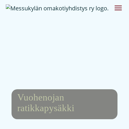
Vuohenojan
ratikkapysäkki